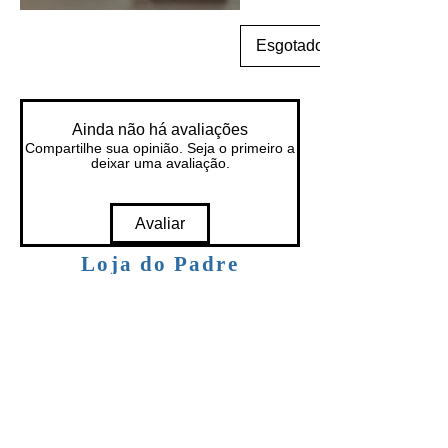
Esgotado
Ainda não há avaliações
Compartilhe sua opinião. Seja o primeiro a
deixar uma avaliação.
Avaliar
Loja do Padre
Loja do Padre Artigos Religiosos Ltda Me
Cnpj
07.756.376
/0001-70
Inscrição Estadual
255.111.339
O melhor da compra é a entrega!
Produtos de qualidade e por um preço justo.