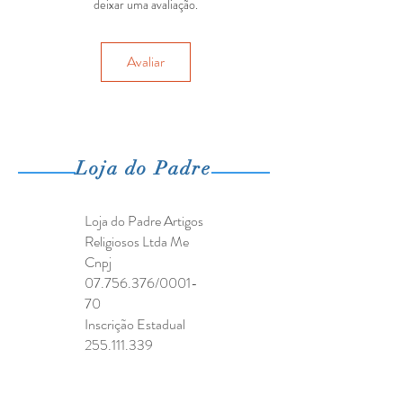
deixar uma avaliação.
Avaliar
Loja do Padre
Loja do Padre Artigos
Religiosos Ltda Me
Cnpj
07.756.376
/0001-
70
Inscrição Estadual
255.111.339
O melhor da compra é