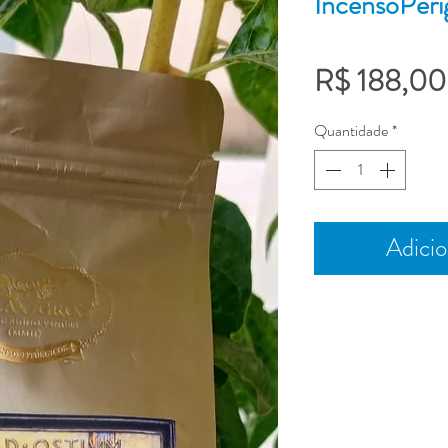
IncensoPeri
R$ 188,00
Quantidade
*
Adicio