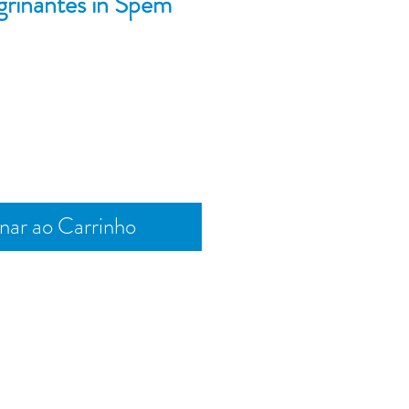
grinantes in Spem
Preço
nar ao Carrinho