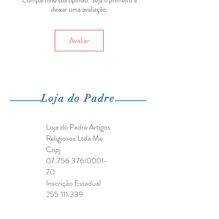
Compartilhe sua opinião. Seja o primeiro a
deixar uma avaliação.
Avaliar
Loja do Padre
Loja do Padre Artigos
Religiosos Ltda Me
Cnpj
07.756.376
/0001-
70
Inscrição Estadual
255.111.339